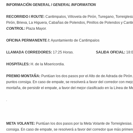
INFORMACIÓN GENERAL /
GENERAL INFORMATION
RECORRIDO /
ROUTE
:
Cantimpalos, Villovela de Pirón, Turegano, Torreigles
Pirón, Brieva, La Higuera, Cabañas de Polendos, Pinillos de Polendos y Cant
CONTROL
:
Plaza Mayor.
OFICINA PERMANENTE /:
Ayuntamiento de Cantimpalos
LLAMADA CORREDORES:
17:25 Horas.
SALIDA OFICIAL:
18:
HOSPITALES:
H. de la Misericordia.
PREMIO MONTAÑA:
Puntúan los dos pasos por el Alto de de Adrada de Piró
puntos consiga. En caso de empate, se resolverá a favor del corredor con mej
montaña, de persistir el empate, a favor del mejor clasificado en la Línea de M
.
META VOLANTE:
Puntúan los dos pasos por la Meta Volante de Torreiglesia
consiga. En caso de empate, se resolverá a favor del corredor que más primer