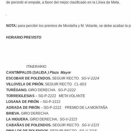
de persistir el empate, a favor del mejor clasificado en la Línea de Meta.
.
NOTA:
para percibir los premios de Montaña y M. Volante, se debe acabar la 
HORARIO PREVISTO
ITINERARIO
CANTIMPALOS
(SALIDA
) Plaza Mayor
ESCOBAR DE POLENDOS.
SEGUIR RECTO.
SG-V-2224
VILLOVELA DE PIRÓN.
SEGUIR RECTO.
CL-603
TURÉGANO.
GIRO DERECHA.
SG-P-2222
TORREIGLESIAS
– SG-P-2222 META VOLANTE
LOSANA DE PIRÓN
– SG-P-2222
ADRADA DE PIRÓN
– SG-P-2222 PREMIO DE LA MONTAÑA
BRIEVA.
GIRO DERECHA.
LA HIGUERA.
GIRO DERECHA.
SG-V-2115
CABAÑAS DE POLENDOS.
SEGUIR RECTO.
SG-V-2115
PINILLOS DE POLENDOS.
SEGUIR RECTO.
SG-V-2115