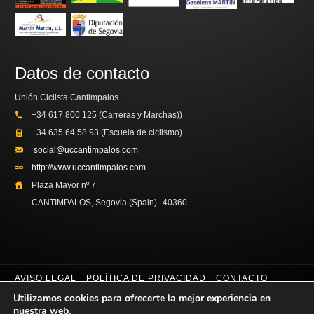
Datos de contacto
Unión Ciclista Cantimpalos
+34 617 800 125 (Carreras y Marchas))
+34 635 64 58 93 (Escuela de ciclismo)
social@uccantimpalos.com
http://www.uccantimpalos.com
Plaza Mayor nº 7
CANTIMPALOS, Segovia (Spain)
40360
AVISO LEGAL
POLÍTICA DE PRIVACIDAD
CONTACTO
Utilizamos cookies para ofrecerte la mejor experiencia en
Copyright © 2014. Unión Ciclista Cantimpalos
nuestra web.