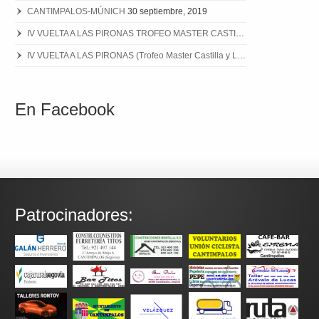
CANTIMPALOS-MÚNICH
30 septiembre, 2019
IV VUELTA A LAS PIRONAS TROFEO MASTER CASTILLA Y LEON
8 julio,
IV VUELTA A LAS PIRONAS (Trofeo Master Castilla y León)
3 junio, 2019
En Facebook
Patrocinadores: