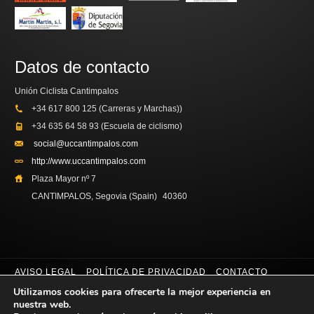
Datos de contacto
Unión Ciclista Cantimpalos
+34 617 800 125 (Carreras y Marchas))
+34 635 64 58 93 (Escuela de ciclismo)
social@uccantimpalos.com
http://www.uccantimpalos.com
Plaza Mayor nº 7
CANTIMPALOS, Segovia (Spain)
40360
AVISO LEGAL
POLÍTICA DE PRIVACIDAD
CONTACTO
Utilizamos cookies para ofrecerte la mejor experiencia en
Copyright © 2014. Unión Ciclista Cantimpalos
nuestra web.