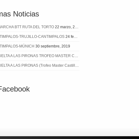
mas Noticias
MARCHA BTT RUTA DEL TORTO
22 marzo, 2023
TIMPALOS-TRUJILLO-CANTIMPALOS
24 febrero, 2020
TIMPALOS-MÚNICH
30 septiembre, 2019
ELTA A LAS PIRONAS TROFEO MASTER CASTILLA Y LEON
8 julio, 2019
ELTA A LAS PIRONAS (Trofeo Master Castilla y León)
3 junio, 2019
Facebook