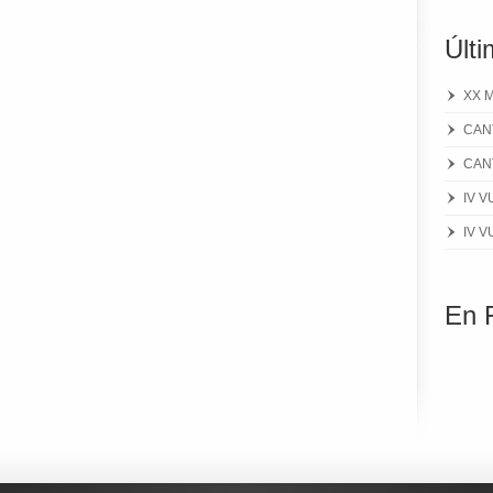
Últi
XX 
CAN
CAN
IV VU
IV VU
En 